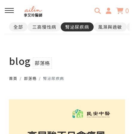
0
全部
三高慢性病
腎泌尿疾病
風濕與過敏
回主選單
門診資訊
blog
門診時間表
部落格
首頁
部落格
腎泌尿疾病
民安中醫診所