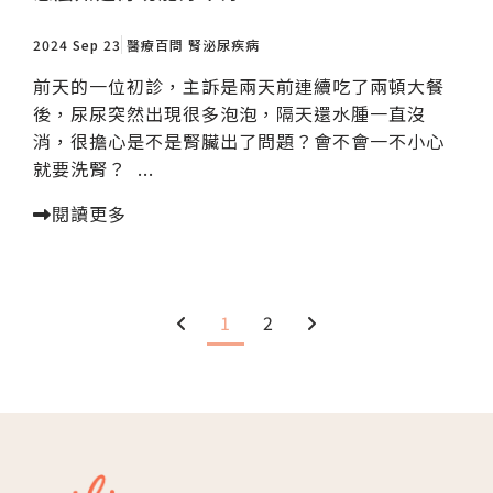
2024 Sep 23
醫療百問
腎泌尿疾病
前天的一位初診，主訴是兩天前連續吃了兩頓大餐
後，尿尿突然出現很多泡泡，隔天還水腫一直沒
消，很擔心是不是腎臟出了問題？會不會一不小心
就要洗腎？ ...
閱讀更多
1
2